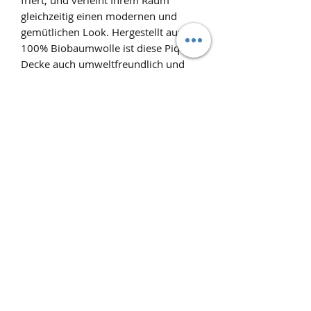
gleichzeitig einen modernen und
gemütlichen Look. Hergestellt aus
100% Biobaumwolle ist diese Pique-
Decke auch umweltfreundlich und
nachhaltig. Holen Sie sich mit der
Mea Wohndecke eine vielseitige und
hochwertige Ergänzung für Ihr
Zuhause.
Produktinfo
Wohndecke Mea aus 100%
Biobaumwolle in Bordeaux
170x200cm
made in stuttgart
Pflegehinweis: 40°C
Über Uns
Maschinenwäsche
AGB