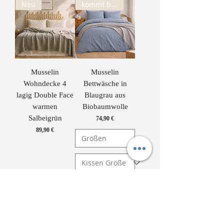
Neu
kommt bald wieder!
Musselin
Musselin
Wohndecke 4
Bettwäsche in
lagig Double Face
Blaugrau aus
warmen
Biobaumwolle
Salbeigrün
Preis
74,90 €
Preis
89,90 €
In den Warenkorb
In den Warenkorb
Neu
Neu