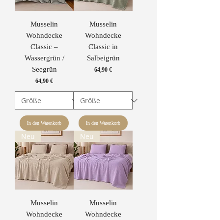
Musselin
Musselin
Wohndecke
Wohndecke
Classic –
Classic in
Wassergrün /
Salbeigrün
Seegrün
Preis
64,90 €
Preis
64,90 €
In den Warenkorb
In den Warenkorb
Neu
Neu
Musselin
Musselin
Wohndecke
Wohndecke