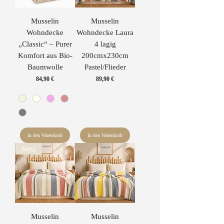
Musselin
Musselin
Wohndecke
Wohndecke Laura
„Classic“ – Purer
4 lagig
Komfort aus Bio-
200cmx230cm
Baumwolle
Pastel/Flieder
Preis
Preis
84,90 €
89,90 €
In den Warenkorb
In den Warenkorb
Neu
Musselin
Musselin