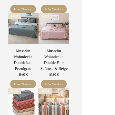
In den Warenkorb
In den Warenkorb
Neu
Neu
Musselin
Musselin
Wohndecke
Wohndecke
Doubleface
Double Face
Petrolgrau
Softrosa & Beige
Preis
Preis
89,90 €
89,90 €
In den Warenkorb
In den Warenkorb
Neu
Neu