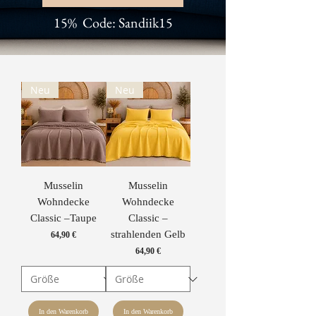
15% Code: Sandiik15
Neu
Neu
Musselin
Musselin
Wohndecke
Wohndecke
Classic –Taupe
Classic –
strahlenden Gelb
Preis
64,90 €
Preis
64,90 €
In den Warenkorb
In den Warenkorb