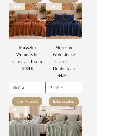
Neu
Neu
Musselin
Musselin
Wohndecke
Wohndecke
Classic – Braun
Classic –
Dunkelblau
Preis
64,90 €
Preis
64,90 €
In den Warenkorb
In den Warenkorb
Neu
Neu