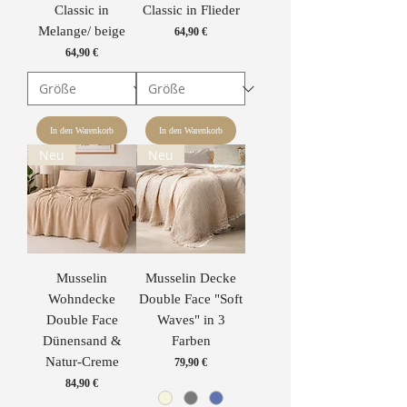
Classic in
Classic in Flieder
Melange/ beige
Preis
64,90 €
Preis
64,90 €
In den Warenkorb
In den Warenkorb
Neu
Neu
Musselin
Musselin Decke
Wohndecke
Double Face "Soft
Double Face
Waves" in 3
Dünensand &
Farben
Natur-Creme
Preis
79,90 €
Preis
84,90 €