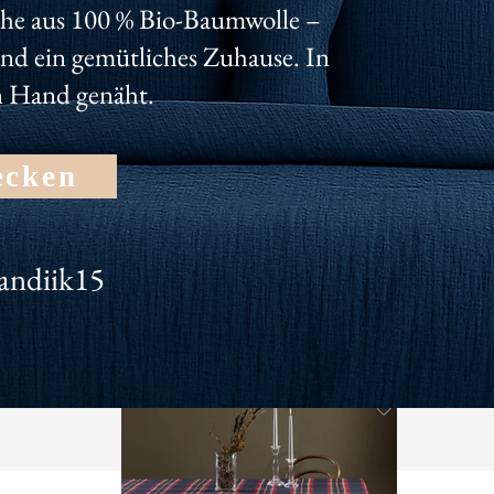
nseren Newsletter und erhalte dauerhaft 10% für deinen Einka
he aus 100 % Bio-Baumwolle –
und ein gemütliches Zuhause. In
n Hand genäht.
ecken
andiik15