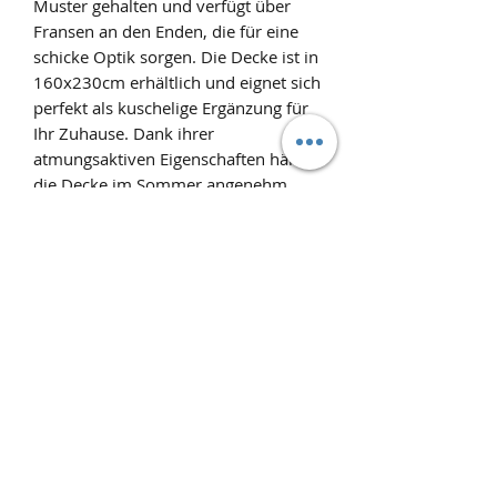
Muster gehalten und verfügt über
Fransen an den Enden, die für eine
schicke Optik sorgen. Die Decke ist in
160x230cm erhältlich und eignet sich
perfekt als kuschelige Ergänzung für
Ihr Zuhause. Dank ihrer
atmungsaktiven Eigenschaften hält
die Decke im Sommer angenehm
kühl und spendet im Winter wohlige
Wärme. Gönnen Sie sich und Ihrem
Zuhause diesen vielseitigen und
gemütlichen Heimtextilien in Bio-
Qualität.
Produktinfo
Bio-Musselin Wohndecke in Nature
mit Muster 160x230cm
Pflegehinweis: bis max. 60°C