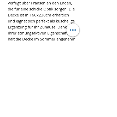
verfügt über Fransen an den Enden,
die für eine schicke Optik sorgen. Die
Decke ist in 160x230cm erhältlich
und eignet sich perfekt als kuschelige
Ergänzung für Ihr Zuhause. Dank
ihrer atmungsaktiven Eigenschaften
hält die Decke im Sommer angenehm
kühl und spendet im Winter wohlige
Wärme. Gönnen Sie sich und Ihrem
Zuhause diesen vielseitigen und
gemütlichen Heimtextilien in Bio-
Qualität.
Produktinfo
Bio-Musselin Wohndecke in Nature
mit Schwarzen Streifen 160x230cm
Pflegehinweis: bis max. 60°C
Schonwäsche