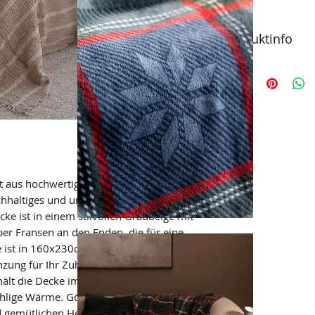
Produktinfo
Bio-Musselin Wohn
160x230cm
Pflegehinweis: bi
t aus hochwertiger Bio-Baumwolle
achhaltiges und umweltfreundliches
ke ist in einem stilvollen Graubeige mit
ber Fransen an den Enden, die für eine
 ist in 160x230cm erhältlich und eignet
änzung für Ihr Zuhause. Dank ihrer
 hält die Decke im Sommer angenehm
hlige Wärme. Gönnen Sie sich und Ihrem
 gemütlichen Heimtextilien in Bio-