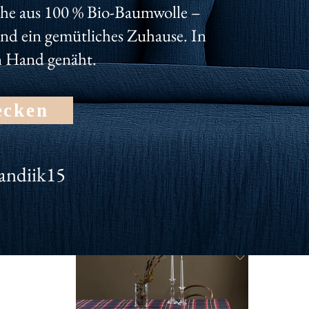
nseren Newsletter und erhalte dauerhaft 10% für deinen Einka
he aus 100 % Bio-Baumwolle –
und ein gemütliches Zuhause. In
n Hand genäht.
ecken
andiik15