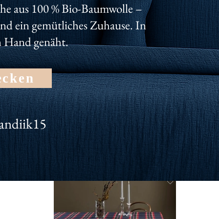
nseren Newsletter und erhalte dauerhaft 10% für deinen Einka
he aus 100 % Bio-Baumwolle –
und ein gemütliches Zuhause. In
n Hand genäht.
ecken
andiik15