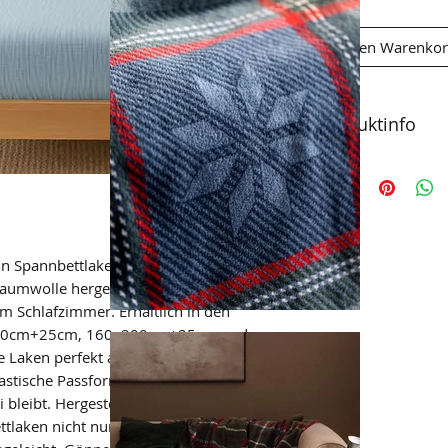
In den Warenko
Produktinfo
Musselin Spannbe
leichten Blaugrau
Passend zu unsere 
Pflegehinweis 40°
geeignet
lin Spannbettlaken mit Gummizug im
baumwolle hergestellt und sorgen für
m Schlafzimmer. Erhältlich in den
00cm+25cm, 160x200cm+25cm und
Laken perfekt auf Ihre Matratze und
lastische Passform sorgt dafür, dass das
i bleibt. Hergestellt aus hochwertigen
ettlaken nicht nur schön anzusehen,