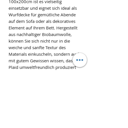
100x200cm ist es vielseitig
einsetzbar und eignet sich ideal als
Wurfdecke für gemütliche Abende
auf dem Sofa oder als dekoratives
Element auf Ihrem Bett. Hergestellt
aus nachhaltiger Biobaumwolle,
können Sie sich nicht nur in die
weiche und sanfte Textur des
Materials einkuscheln, sondern auch
mit gutem Gewissen wissen, dass das
Plaid umweltfreundlich produziert
wurde. Die Ziegelrote Farbe verleiht
Ihrem Wohnraum einen Hauch von
Natürlichkeit und Schönheit.
Verschönern Sie Ihr Zuhause mit
unserem hochwertigen und
nachhaltig hergestellten Musselin
Plaid aus Biobaumwolle.