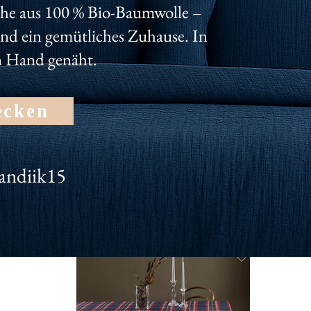
nseren Newsletter und erhalte dauerhaft 10% für deinen Einka
he aus 100 % Bio-Baumwolle –
und ein gemütliches Zuhause. In
n Hand genäht.
ecken
andiik15