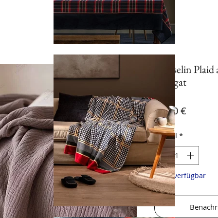
Musselin Plaid
Nougat
Preis
39,90 €
Anzahl
*
Nicht verfügbar
Benachri