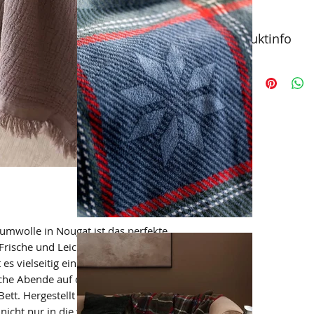
Produktinfo
Musselin Plaid in
Biobaumwolle
Pflegehinweis: 40
umwolle in Nougat ist das perfekte
ische und Leichtigkeit zu verleihen. Mit
s vielseitig einsetzbar und eignet sich
iche Abende auf dem Sofa oder als
ett. Hergestellt aus nachhaltiger
icht nur in die weiche und sanfte Textur