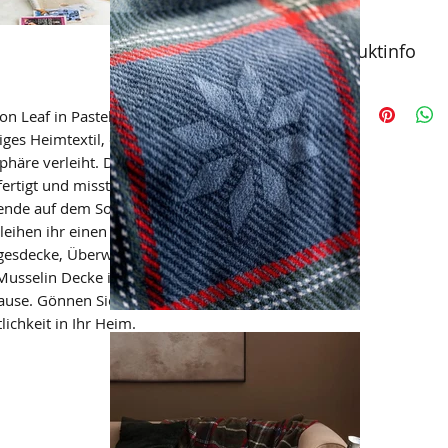
Produktinfo
Musselin Decke Lea
n Leaf in Pastell Petrol mit Muster ist
200x230cm
Pflegehinweis: 40
iges Heimtextil, das jedem Raum eine
Schontrockner Pr
häre verleiht. Die Decke ist aus
Wichtig vor der Er
ertigt und misst großzügige 200x230cm,
die gewünschte Cri
bende auf dem Sofa macht. Die kleinen
leihen ihr einen charmanten und
agesdecke, Überwurf oder kuschelige
usselin Decke ist ein vielseitiges und
uhause. Gönnen Sie sich mit dieser Decke
ichkeit in Ihr Heim.