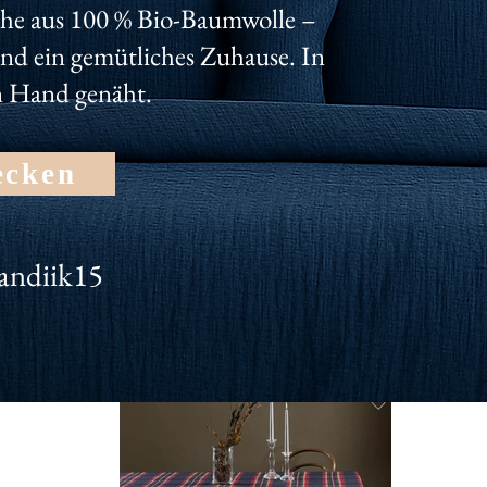
nseren Newsletter und erhalte dauerhaft 10% für deinen Einka
he aus 100 % Bio-Baumwolle –
und ein gemütliches Zuhause. In
n Hand genäht.
ecken
andiik15