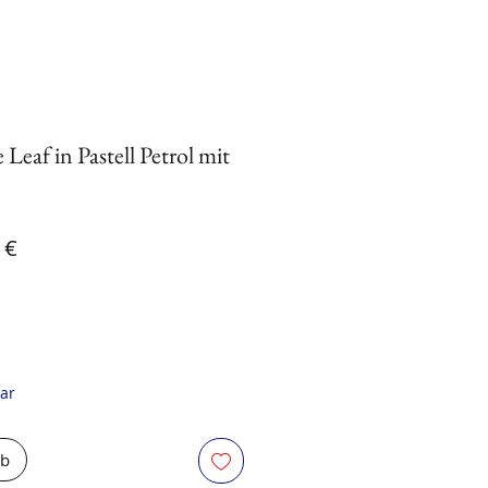
Leaf in Pastell Petrol mit
ardpreis
Sale-Preis
 €
ar
rb