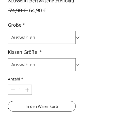
Musselin Bettwäsche Hellblau
Standardpreis
Sale-Preis
 74,90 € 
64,90 €
Größe
*
Kissen Größe
*
Anzahl
*
In den Warenkorb