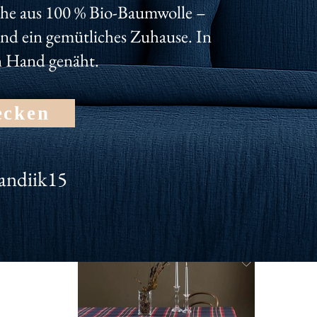
nseren Newsletter und erhalte dauerhaft 10% für deinen Einka
he aus 100 % Bio-Baumwolle –
und ein gemütliches Zuhause. In
n Hand genäht.
ecken
andiik15