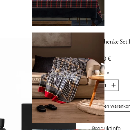
Geschenke Set 
Preis
29,90 €
Anzahl
*
In den Warenko
Produktinfo