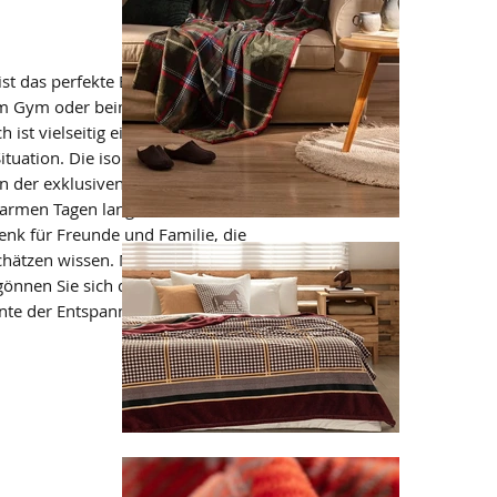
st das perfekte Begleiter für erholsame 
im Gym oder beim Picknick. Das 
st vielseitig einsetzbar und bietet 
uation. Die isolierte Vakuum Flasche 
der exklusiven Black Edition sorgt 
armen Tagen lange kühl bleiben. Das Set 
enk für Freunde und Familie, die 
ätzen wissen. Machen Sie sich selbst 
önnen Sie sich das Geschenke Set Black 
nte der Entspannung.