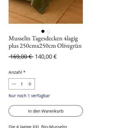
Musselin Tagesdecken 4lagig
plus 250cmx250cm Olivegrün
Standardpreis
Sale-Preis
 169,00 € 
140,00 €
Anzahl
*
Nur noch 1 verfügbar
In den Warenkorb
Die 4 lagige XXL Bio-Musselin