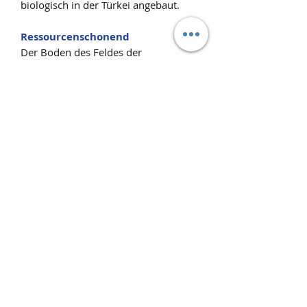
biologisch in der Türkei angebaut.
Ressourcenschonend
Der Boden des Feldes der
Biobaumwolle wird geschützt, weil
im Fruchtwechsel angebaut und nur
natürlicher Dünger verwendet wird.
So kann man ihn viele Jahre lang
beackern ohne ihn auszulaugen.
Schadstoffreduzierte Herstellung
Beim Anbau von Bio-Baumwolle wird
nur natürlicher Dünger benutzt, sie
kommt ohne chemische Behandlung
aus und auch auf die Nutzung von
Pestiziden wird verzichtet.
Produktinfo