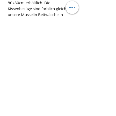
80x80cm erhältlich. Die
Kissenbezüge sind farblich gleich wie
unsere Musselin Bettwäsche in
Olivgrün.
Produktinfo
Produktinfo
Musselin Kissenbezug in Olivgrün aus
100% Baumwolle
Pflegehinweis
: bis max. 40°C
Schonwäsche
Über Uns
AGB
FAQ
Impressum